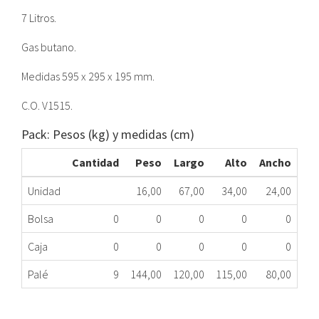
7 Litros.
Gas butano.
Medidas 595 x 295 x 195 mm.
C.O. V1515.
Pack: Pesos (kg) y medidas (cm)
Cantidad
Peso
Largo
Alto
Ancho
Unidad
16,00
67,00
34,00
24,00
Bolsa
0
0
0
0
0
Caja
0
0
0
0
0
Palé
9
144,00
120,00
115,00
80,00
CALENTADOR ESTANCO COINTRA CPE7T BUTANO