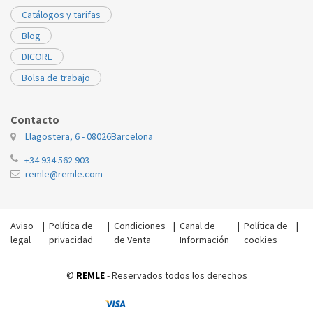
Catálogos y tarifas
Blog
DICORE
Bolsa de trabajo
Contacto
Llagostera, 6 - 08026
Barcelona
+34 934 562 903
remle@remle.com
Aviso
|
Política de
|
Condiciones
|
Canal de
|
Política de
|
legal
privacidad
de Venta
Información
cookies
©
REMLE
- Reservados todos los derechos