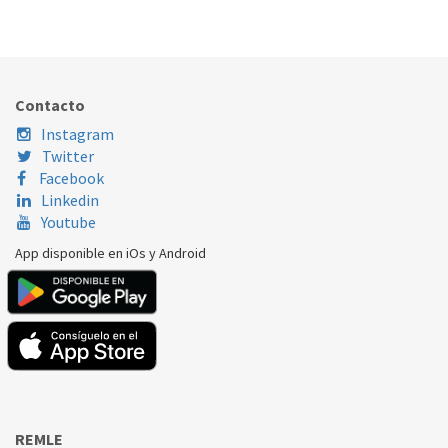
393.27.0013
Nombre Marca
Modelo
Código Fabricante
COINTRA
CPE 7 T
V1515
Contacto
Instagram
Twitter
Facebook
Linkedin
Youtube
App disponible en iOs y Android
REMLE