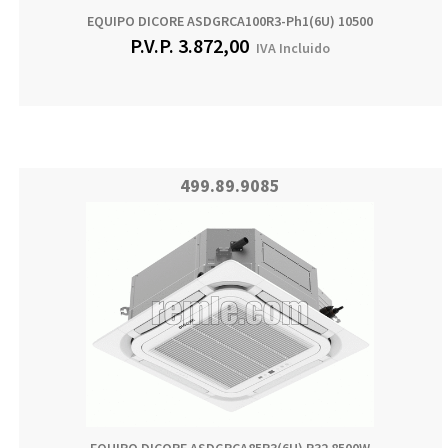
EQUIPO DICORE ASDGRCA100R3-Ph1(6U) 10500
P.V.P.
3.872,00
IVA Incluido
499.89.9085
EQUIPO DICORE ASDGRCA85R3(6U) R32 8500W