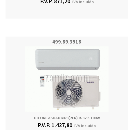
P.V.P.
871,20
IVA Incluido
499.89.3918
DICORE ASDAX18R3(2FR) R-32 5.100W
P.V.P.
1.427,80
IVA Incluido