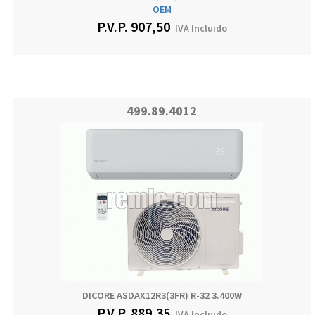
OEM
P.V.P.
907,50
IVA Incluido
499.89.4012
DICORE ASDAX12R3(3FR) R-32 3.400W
P.V.P.
889,35
IVA Incluido