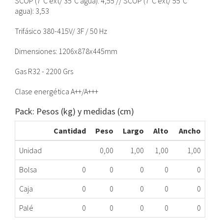
SCOP (7ºC ext/ 35ºC agua): 4,55 // SCOP (7ºC ext/ 55ºC
agua): 3,53
Trifásico 380-415V/ 3F / 50 Hz
Dimensiones: 1206x878x445mm
Gas R32 - 2200 Grs
Clase energética A++/A+++
Pack: Pesos (kg) y medidas (cm)
Cantidad
Peso
Largo
Alto
Ancho
Unidad
0,00
1,00
1,00
1,00
Bolsa
0
0
0
0
0
Caja
0
0
0
0
0
Palé
0
0
0
0
0