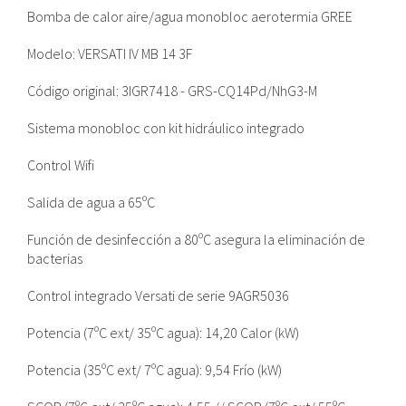
Bomba de calor aire/agua monobloc aerotermia GREE
Modelo: VERSATI IV MB 14 3F
Código original: 3IGR7418 - GRS-CQ14Pd/NhG3-M
Sistema monobloc con kit hidráulico integrado
Control Wifi
Salida de agua a 65ºC
Función de desinfección a 80ºC asegura la eliminación de
bacterias
Control integrado Versati de serie 9AGR5036
Potencia (7ºC ext/ 35ºC agua): 14,20 Calor (kW)
Potencia (35ºC ext/ 7ºC agua): 9,54 Frío (kW)