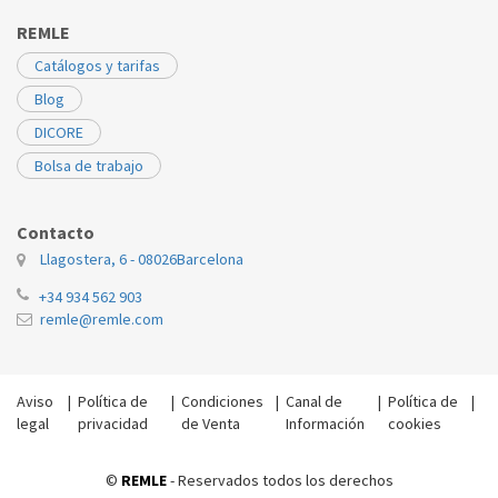
REMLE
Catálogos y tarifas
Blog
DICORE
Bolsa de trabajo
Contacto
Llagostera, 6 - 08026
Barcelona
+34 934 562 903
remle@remle.com
Aviso
|
Política de
|
Condiciones
|
Canal de
|
Política de
|
legal
privacidad
de Venta
Información
cookies
©
REMLE
- Reservados todos los derechos