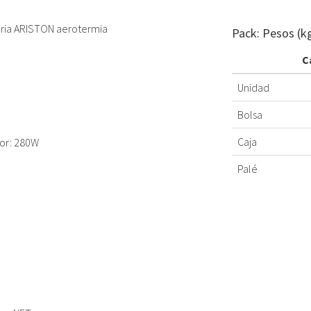
aria ARISTON aerotermia
Pack: Pesos (k
C
Unidad
Bolsa
Caja
or: 280W
Palé