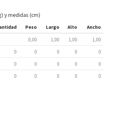
CALOR
ARI
g) y medidas (cm)
NUOS
PLUS
antidad
Peso
Largo
Alto
Ancho
S2
WIFI
0,00
1,00
1,00
1,00
80
WH
559.14.0006
0
0
0
0
0
0
0
0
0
0
Nombre
Marca
Mo
0
0
0
0
0