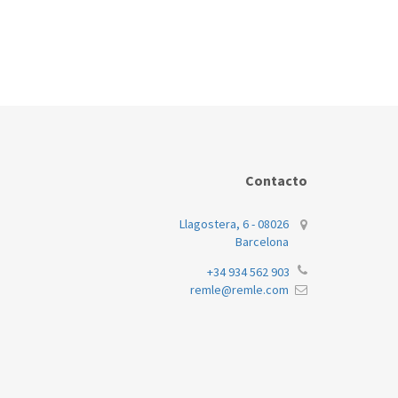
Contacto
Llagostera, 6 - 08026
Barcelona
+34 934 562 903
remle@remle.com