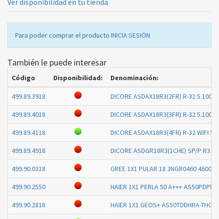
Ver disponibilidad en tu tienda
Para poder comprar el producto
INICIA SESIÓN
También le puede interesar
Código
Disponibilidad:
Denominación:
499.89.3918
DICORE ASDAX18R3(2FR) R-32 5.100W
499.89.4018
DICORE ASDAX18R3(3FR) R-32 5.100W
499.89.4118
DICORE ASDAX18R3(4FR) R-32 WIFI 5
499.89.4918
DICORE ASDGR18R3(1CHE) SP/P R32 
499.90.0318
GREE 1X1 PULAR 18 3NGR0460 4600W
499.90.2550
HAIER 1X1 PERLA 50 A+++ AS50PDPH
499.90.2818
HAIER 1X1 GEOS+ AS50TDDHRA-THC 5