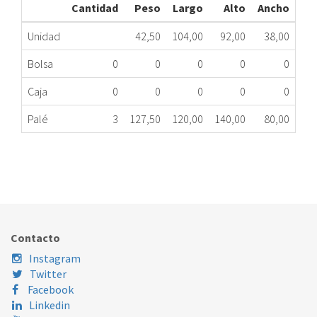
Cantidad
Peso
Largo
Alto
Ancho
Unidad
42,50
104,00
92,00
38,00
Bolsa
0
0
0
0
0
Caja
0
0
0
0
0
Palé
3
127,50
120,00
140,00
80,00
GREE 1X1 PULAR 18 3NGR2181/2182 -4600W-
499.90.2518
Nombre Marca
Modelo
Código Fabricante
Contacto
Instagram
Twitter
Facebook
Linkedin