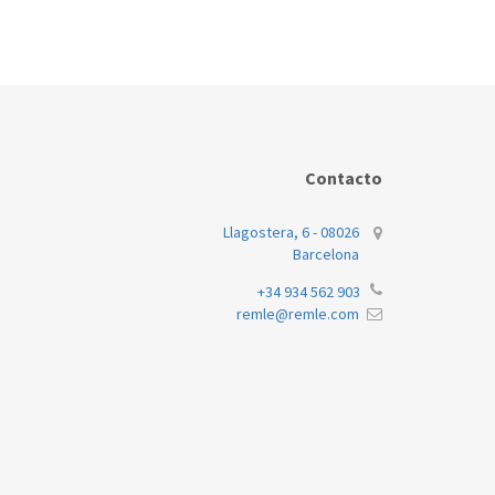
Contacto
Llagostera, 6 - 08026
Barcelona
+34 934 562 903
remle@remle.com