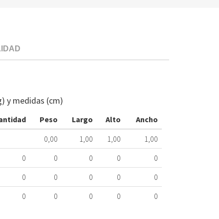
LIDAD
DICORE
U/EXTERI.A
CONDUC.R40
g) y medidas (cm)
MG
491.89.5043
antidad
Peso
Largo
Alto
Ancho
Nombre
0,00
1,00
1,00
1,00
Marca
Mo
0
0
0
0
0
DICORE
AS
0
0
0
0
0
0
0
0
0
0