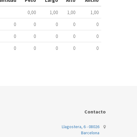
antidad
Peso
Largo
Alto
Ancho
491.99.0436
0,00
1,00
1,00
1,00
Nombre
Marca
0
0
0
0
0
OUTLET
0
0
0
0
0
REPUESTOS
DICORE
0
0
0
0
0
Contacto
Llagostera, 6 - 08026
Barcelona