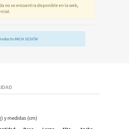
ada no se encuentra disponible en la web,
rcial.
producto
INICIA SESIÓN
LIDAD
DICORE
U/EXTERIOR
ASDGC36W
g) y medidas (cm)
R407
MG