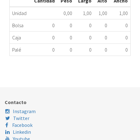
Cantidad
Peso
Largo
Alto
Ancho
Unidad
0,00
1,00
1,00
1,00
Bolsa
0
0
0
0
0
Caja
0
0
0
0
0
Palé
0
0
0
0
0
DICORE U/INTERIOR ASDC36WBC R407 MG
497.99.5236
Nombre Marca
Modelo
Código Fabricante
DICORE
ASDC36WBC
ASDC36WBC
Contacto
Instagram
Twitter
Facebook
Linkedin
Youtube