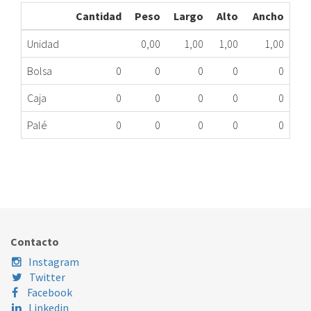
Cantidad
Peso
Largo
Alto
Ancho
Unidad
0,00
1,00
1,00
1,00
Bolsa
0
0
0
0
0
Caja
0
0
0
0
0
Palé
0
0
0
0
0
DICORE U/INTERIOR ASDGRC12IMR3(1LE)MG
497.98.6942
Nombre Marca
Modelo
Código Fabrica
POST VENTA SAT DICORE
ASDGRC12IMR3(1L
Contacto
Instagram
Twitter
Facebook
Linkedin