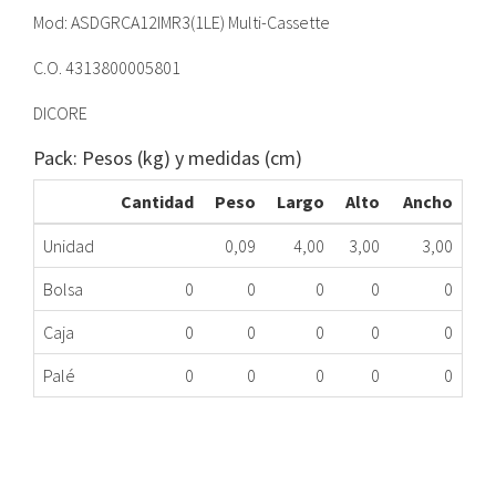
Mod: ASDGRCA12IMR3(1LE) Multi-Cassette
C.O. 4313800005801
DICORE
Pack: Pesos (kg) y medidas (cm)
Cantidad
Peso
Largo
Alto
Ancho
Unidad
0,09
4,00
3,00
3,00
Bolsa
0
0
0
0
0
Caja
0
0
0
0
0
Palé
0
0
0
0
0
BOMBA DESAGÜE U/INT ASDGRCA12IMR3(1LE)MG
088.98.6952