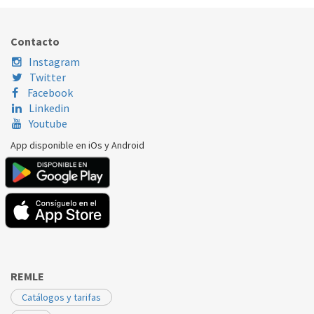
Nombre Marca
Modelo
Código Fabrica
POST VENTA SAT DICORE
ASDGRCA12IMR3(1
4313800005801
Contacto
Instagram
Twitter
Facebook
Linkedin
Youtube
App disponible en iOs y Android
REMLE
Catálogos y tarifas