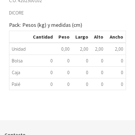
C.O. 4202300102
DICORE
Pack: Pesos (kg) y medidas (cm)
Cantidad
Peso
Largo
Alto
Ancho
Unidad
0,00
2,00
2,00
2,00
Bolsa
0
0
0
0
0
Caja
0
0
0
0
0
Palé
0
0
0
0
0
FICHERO PLACA DICORE ASDGR09AYIRDC(1C)MG
057.89.0652
Nombre Marca
Modelo
Código Fabricante
DICORE
ASDGR09AYIRDC01
4202300102
Contacto