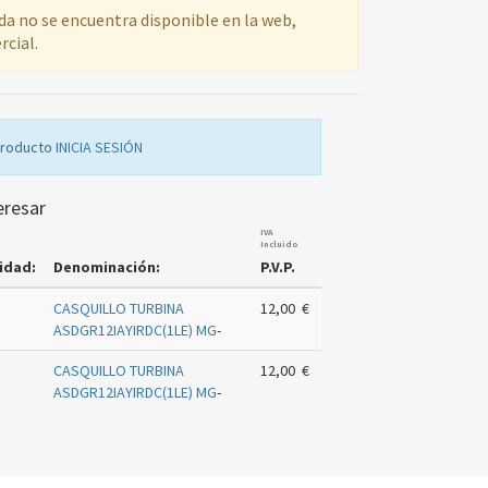
ada no se encuentra disponible en la web,
rcial.
producto
INICIA SESIÓN
eresar
IVA
Incluido
idad:
Denominación:
P.V.P.
CASQUILLO TURBINA
12,00 €
ASDGR12IAYIRDC(1LE) MG
-
CASQUILLO TURBINA
12,00 €
ASDGR12IAYIRDC(1LE) MG
-