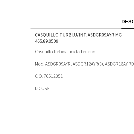
DESC
CASQUILLO TURBI.U/INT. ASDGR09AYR MG
465.89.0509
Casquillo turbina unidad interior.
Mod. ASDGR09AYR, ASDGR12AYR(3), ASDGR18AYIRD
C.O. 76512051
DICORE