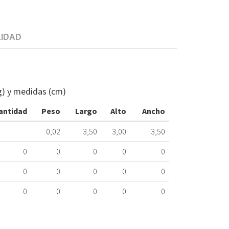
LIDAD
CASQUILLO
TURBI.U/INT.
ASDGR09AYR
g) y medidas (cm)
MG
465.89.0509
antidad
Peso
Largo
Alto
Ancho
Nombre
0,02
3,50
3,00
3,50
Marca
Mo
0
0
0
0
0
DICORE
AS
0
0
0
0
0
DICORE
AS
0
0
0
0
0
DICORE
AS