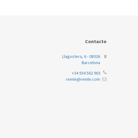
Contacto
Llagostera, 6 - 08026
Barcelona
+34 934 562 903
remle@remle.com