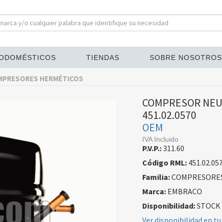
ODOMÉSTICOS
TIENDAS
SOBRE NOSOTROS
MPRESORES HERMÉTICOS
COMPRESOR NEU2
451.02.0570
OEM
IVA Incluido
P.V.P.:
311.60
Código RML:
451.02.05
Familia:
COMPRESORES
Marca:
EMBRACO
Disponibilidad:
STOCK
Ver disponibilidad en tu