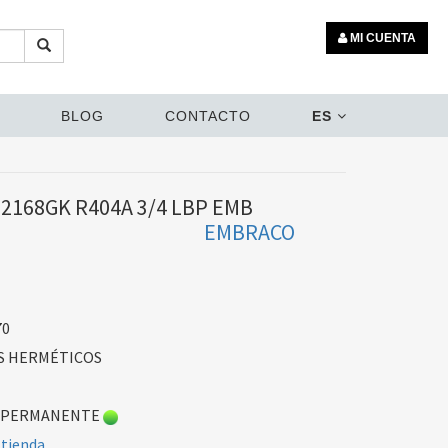
MI CUENTA
BLOG
CONTACTO
ES
168GK R404A 3/4 LBP EMB
EMBRACO
70
 HERMÉTICOS
 PERMANENTE
 tienda