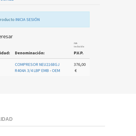
producto
INICIA SESIÓN
eresar
IVA
Incluido
idad:
Denominación:
P.V.P.
COMPRESOR NEU2168GJ
376,00
R404A 3/4 LBP EMB
-
OEM
€
LIDAD
COMPRESOR