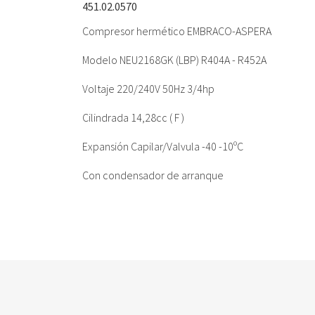
451.02.0570
Compresor hermético EMBRACO-ASPERA
Modelo NEU2168GK (LBP) R404A - R452A
Voltaje 220/240V 50Hz 3/4hp
Cilindrada 14,28cc ( F )
Expansión Capilar/Valvula -40 -10ºC
Con condensador de arranque