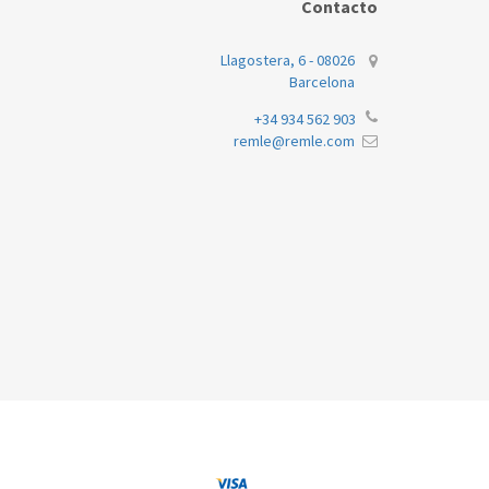
Contacto
Llagostera, 6 - 08026
Barcelona
+34 934 562 903
remle@remle.com