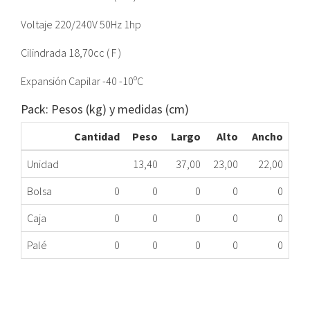
Voltaje 220/240V 50Hz 1hp
Cilindrada 18,70cc ( F )
Expansión Capilar -40 -10ºC
Pack: Pesos (kg) y medidas (cm)
Cantidad
Peso
Largo
Alto
Ancho
Unidad
13,40
37,00
23,00
22,00
Bolsa
0
0
0
0
0
Caja
0
0
0
0
0
Palé
0
0
0
0
0
COMPRESOR NEX2180UB R290 1HP LBP EMBRAC
451.02.0311