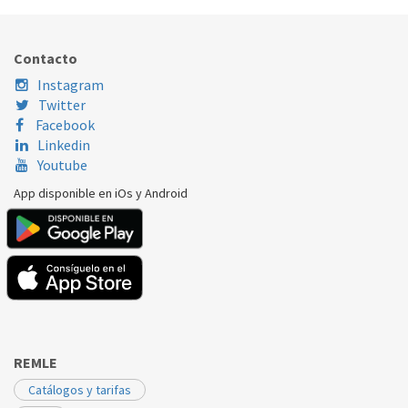
Nombre Marca
Modelo
Código Fabricante
EMBRACO
NT6222GK
922CN0404AF
Contacto
Instagram
Twitter
Facebook
Linkedin
Youtube
App disponible en iOs y Android
REMLE
Catálogos y tarifas