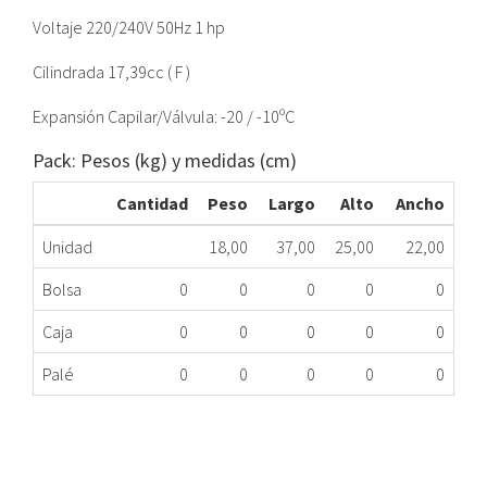
Voltaje 220/240V 50Hz 1 hp
Cilindrada 17,39cc ( F )
Expansión Capilar/Válvula: -20 / -10ºC
Pack: Pesos (kg) y medidas (cm)
Cantidad
Peso
Largo
Alto
Ancho
Unidad
18,00
37,00
25,00
22,00
Bolsa
0
0
0
0
0
Caja
0
0
0
0
0
Palé
0
0
0
0
0
COMPRESOR NT6222GK R404A 1 MHBP EMBRACO
451.02.0150