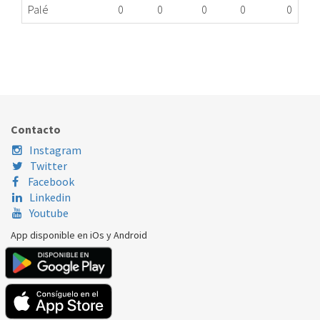
Palé
0
0
0
0
0
U.CONDENSADORA UNEK6181U 1/3 HMBP R290
451.02.3230
Nombre Marca
Modelo
Código Fabricante
EMBRACO
UNEK6181U
561FA0312AA
Contacto
Instagram
Twitter
Facebook
Linkedin
Youtube
App disponible en iOs y Android