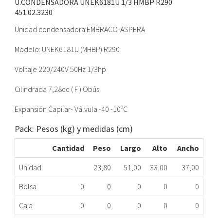
U.CONDENSADORA UNEK6181U 1/3 HMBP R290
451.02.3230
Unidad condensadora EMBRACO-ASPERA
Modelo: UNEK6181U (MHBP) R290
Voltaje 220/240V 50Hz 1/3hp
Cilindrada 7,28cc ( F ) Obús
Expansión Capilar- Válvula -40 -10ºC
Pack: Pesos (kg) y medidas (cm)
Cantidad
Peso
Largo
Alto
Ancho
Unidad
23,80
51,00
33,00
37,00
Bolsa
0
0
0
0
0
Caja
0
0
0
0
0