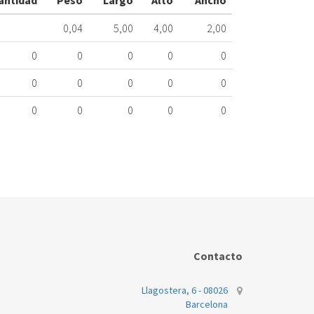
antidad
Peso
Largo
Alto
Ancho
070.89.7024
0,04
5,00
4,00
2,00
Nombre
Marca
Mo
0
0
0
0
0
DICORE
AS
0
0
0
0
0
0
0
0
0
0
Contacto
Llagostera, 6 - 08026
Barcelona