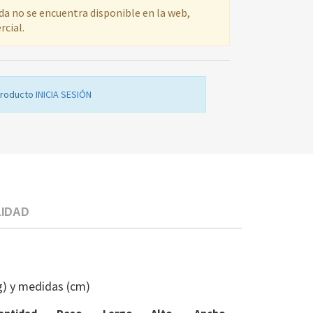
ada no se encuentra disponible en la web,
rcial.
producto
INICIA SESIÓN
LIDAD
COND.MOTO
VENT.EXT.
DIC
g) y medidas (cm)
ASDYCA70AY
MG