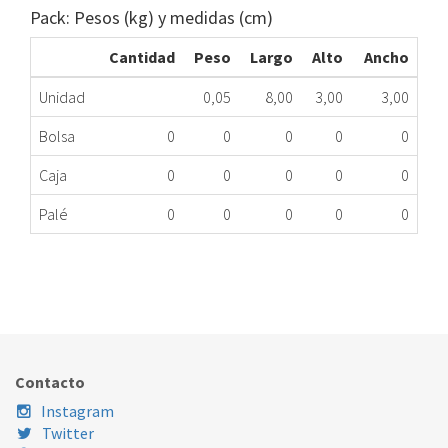
Pack: Pesos (kg) y medidas (cm)
Cantidad
Peso
Largo
Alto
Ancho
Unidad
0,05
8,00
3,00
3,00
Bolsa
0
0
0
0
0
Caja
0
0
0
0
0
Palé
0
0
0
0
0
CONDENSADOR AA STA 1070312/IMB ME
070.00.0024
Nombre Marca
Modelo
Código Fabricante
STANDARD
XXX
1070312IMB
Contacto
Instagram
Twitter