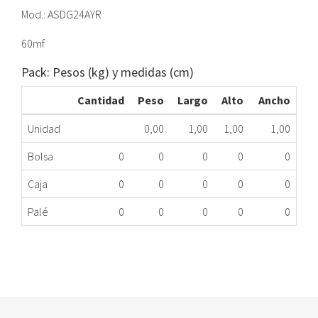
Mod.: ASDG24AYR
60mf
Pack: Pesos (kg) y medidas (cm)
Cantidad
Peso
Largo
Alto
Ancho
Unidad
0,00
1,00
1,00
1,00
Bolsa
0
0
0
0
0
Caja
0
0
0
0
0
Palé
0
0
0
0
0
CONDENSADOR COMPRESOR DICORE ASDG24AYRMG
070.89.0424
Nombre Marca
Modelo
Código Fabricante