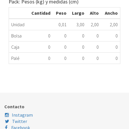
Pack: Pesos (kg) y medidas (cm)
Cantidad
Peso
Largo
Alto
Ancho
Unidad
0,01
3,00
2,00
2,00
Bolsa
0
0
0
0
0
Caja
0
0
0
0
0
Palé
0
0
0
0
0
RÁCORD ADAPTABLE DE R134A A R1234YF
467.03.0001
Nombre Marca
Modelo
Código Fabricante
Contacto
Instagram
Twitter
Facebook