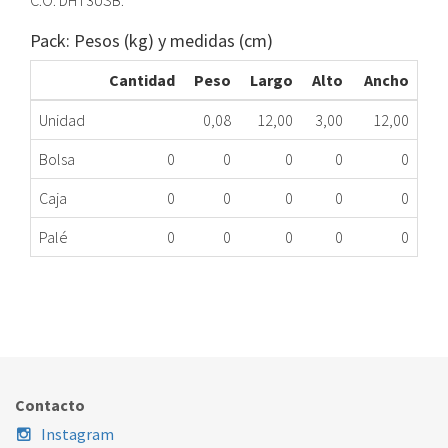
C.O. DHT3USB.
Pack: Pesos (kg) y medidas (cm)
Cantidad
Peso
Largo
Alto
Ancho
Unidad
0,08
12,00
3,00
12,00
Bolsa
0
0
0
0
0
Caja
0
0
0
0
0
Palé
0
0
0
0
0
REGISTRADOR TEMPERATURA DATALOGGER HT3
029.00.0044
Nombre Marca
Modelo
Código Fabricante
STANDARD
DATALOGGERHT3
DHT3USB
Contacto
Instagram