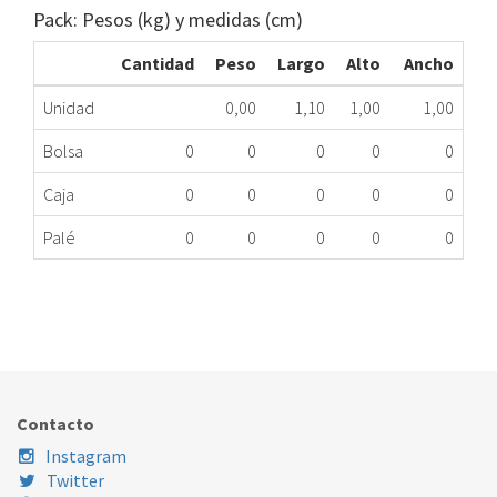
Pack: Pesos (kg) y medidas (cm)
Cantidad
Peso
Largo
Alto
Ancho
Unidad
0,00
1,10
1,00
1,00
Bolsa
0
0
0
0
0
Caja
0
0
0
0
0
Palé
0
0
0
0
0
REDUCTORA Y TRACTEL GDSE120 ME
007.00.0131
Nombre Marca
Modelo
Código Fabricante
STANDARD
GDSE120
RDC250
Contacto
Instagram
Twitter