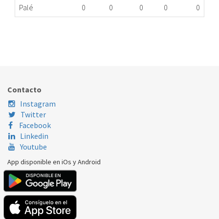
Palé
0
0
0
0
0
EVAPORADOR ESTATICO BOTEL.GC10 1,70m n+
456.01.0188
Nombre Marca
Modelo
Código Fabricante
STANDARD
GC10
Contacto
Instagram
Twitter
Facebook
Linkedin
Youtube
App disponible en iOs y Android