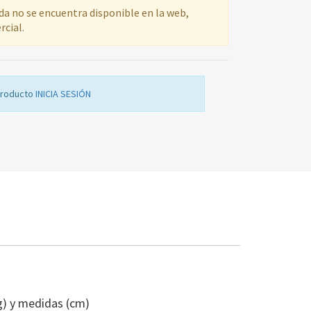
ada no se encuentra disponible en la web,
rcial.
producto
INICIA SESIÓN
MANDO
A.A.
FERROLI
g) y medidas (cm)
03RR03620