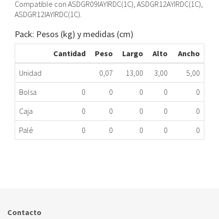
Compatible con ASDGR09IAYIRDC(1C), ASDGR12AYIRDC(1C),
ASDGR12IAYIRDC(1C).
Pack: Pesos (kg) y medidas (cm)
Cantidad
Peso
Largo
Alto
Ancho
Unidad
0,07
13,00
3,00
5,00
Bolsa
0
0
0
0
0
Caja
0
0
0
0
0
Palé
0
0
0
0
0
MANDO DISTANCIA DIC ASDGR09AYIRDC(1C) MG
450.89.1652
Nombre Marca
Modelo
Código Fabricante
DICORE
ASDGR09AYIRDC(1
XXX
Contacto