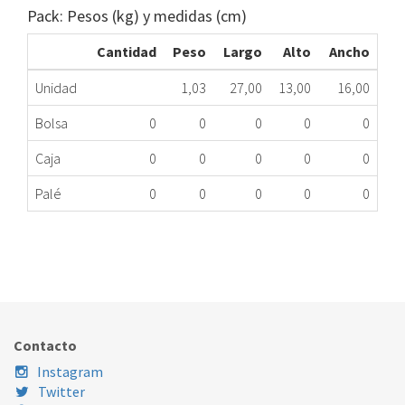
Pack: Pesos (kg) y medidas (cm)
Cantidad
Peso
Largo
Alto
Ancho
Unidad
1,03
27,00
13,00
16,00
Bolsa
0
0
0
0
0
Caja
0
0
0
0
0
Palé
0
0
0
0
0
MANDO PARED A.A.SAMSUNG DH070EAS ME
450.90.0009
Nombre Marca
Modelo
Código Fabricante
SAMSUNG
DH070EAS
DB97-15070A
Contacto
Instagram
Twitter