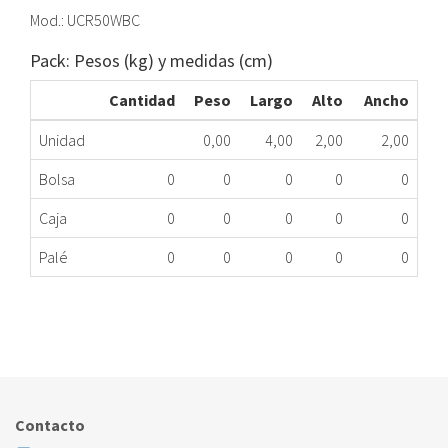
Mod.: UCR50WBC
Pack: Pesos (kg) y medidas (cm)
Cantidad
Peso
Largo
Alto
Ancho
Unidad
0,00
4,00
2,00
2,00
Bolsa
0
0
0
0
0
Caja
0
0
0
0
0
Palé
0
0
0
0
0
RESISTENCIA 10K(OHMIOS)DICORE UCR50WBCMG
059.89.0250
Nombre Marca
Modelo
Código Fabricante
DICORE
UCR50WBC
Contacto