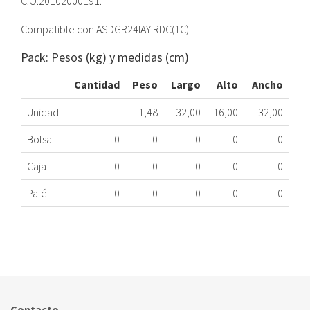
C.O.20102000191.
Compatible con ASDGR24IAYIRDC(1C).
Pack: Pesos (kg) y medidas (cm)
Cantidad
Peso
Largo
Alto
Ancho
Unidad
1,48
32,00
16,00
32,00
Bolsa
0
0
0
0
0
Caja
0
0
0
0
0
Palé
0
0
0
0
0
KIT PLACAS U/INT.ASDGR24AYIRDC(1C) MG
454.89.4655
Nombre Marca
Modelo
Código Fabricante
DICORE
ASDGR24AYIRDC(1
20102000191
Contacto