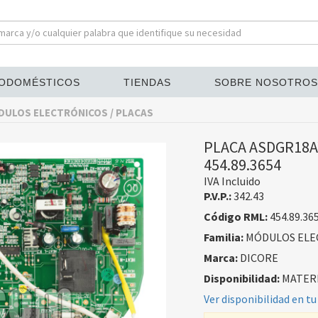
ODOMÉSTICOS
TIENDAS
SOBRE NOSOTROS
ULOS ELECTRÓNICOS / PLACAS
PLACA ASDGR18A
454.89.3654
IVA Incluido
P.V.P.:
342.43
Código RML:
454.89.36
Familia:
MÓDULOS ELEC
Marca:
DICORE
Disponibilidad:
MATERI
Ver disponibilidad en tu