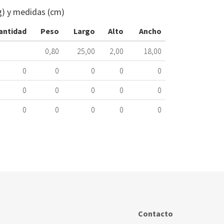
UNIDAD
g) y medidas (cm)
INTERIOR
454.89.3654
antidad
Peso
Largo
Alto
Ancho
Nombre
0,80
25,00
2,00
18,00
Marca
Mo
0
0
0
0
0
DICORE
AS
0
0
0
0
0
0
0
0
0
0
Contacto