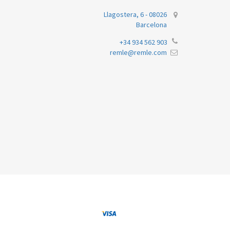
Llagostera, 6 - 08026
Barcelona
+34 934 562 903
remle@remle.com