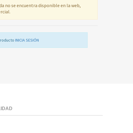
ada no se encuentra disponible en la web,
rcial.
producto
INICIA SESIÓN
LIDAD
PLACA
ASDGR18AYIR