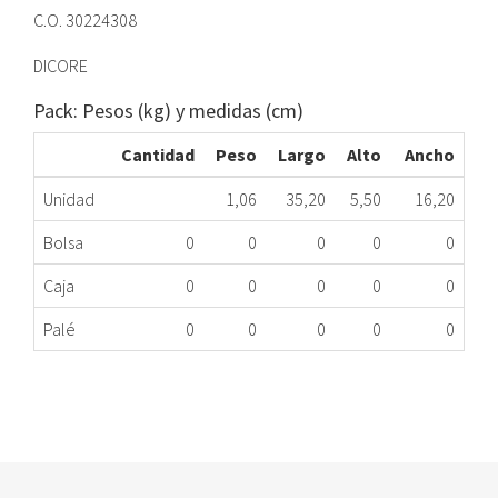
C.O. 30224308
DICORE
Pack: Pesos (kg) y medidas (cm)
Cantidad
Peso
Largo
Alto
Ancho
Unidad
1,06
35,20
5,50
16,20
Bolsa
0
0
0
0
0
Caja
0
0
0
0
0
Palé
0
0
0
0
0
PLACA CONT.U/EXT DIC ASDGR18EAYIRDC1(1)
454.89.8318
Nombre Marca
Modelo
Código Fabricante