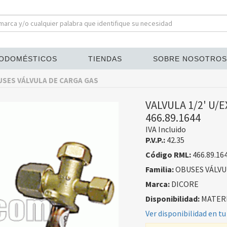
ODOMÉSTICOS
TIENDAS
SOBRE NOSOTROS
SES VÁLVULA DE CARGA GAS
VALVULA 1/2' U/
466.89.1644
IVA Incluido
P.V.P.:
42.35
Código RML:
466.89.16
Familia:
OBUSES VÁLVU
Marca:
DICORE
Disponibilidad:
MATERI
Ver disponibilidad en tu