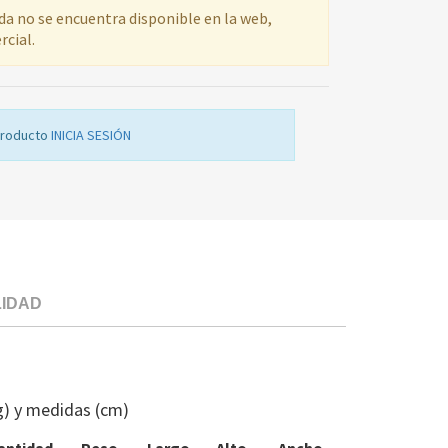
ada no se encuentra disponible en la web,
rcial.
producto
INICIA SESIÓN
LIDAD
VALVULA
1/2'
U/EXT.ASDGR
g) y medidas (cm)
MG
466.89.1644