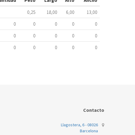
antidad
Peso
Largo
Alto
Ancho
Nombre
0,25
18,00
6,00
13,00
Marca
Mo
0
0
0
0
0
DICORE
AS
0
0
0
0
0
0
0
0
0
0
Contacto
Llagostera, 6 - 08026
Barcelona