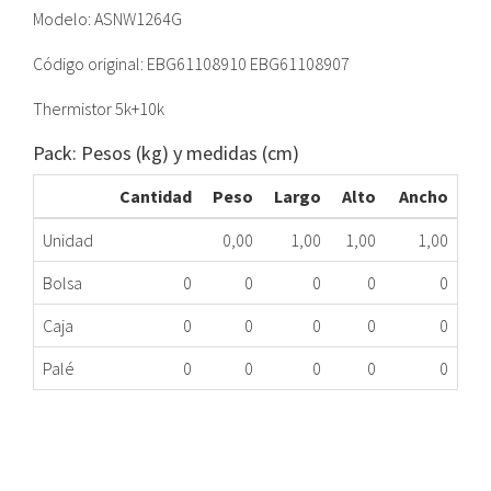
Modelo: ASNW1264G
Código original: EBG61108910 EBG61108907
Thermistor 5k+10k
Pack: Pesos (kg) y medidas (cm)
Cantidad
Peso
Largo
Alto
Ancho
Unidad
0,00
1,00
1,00
1,00
Bolsa
0
0
0
0
0
Caja
0
0
0
0
0
Palé
0
0
0
0
0
SONDA TEMP.A.A.LG S12AM EBG61108910 ME
493.97.0042