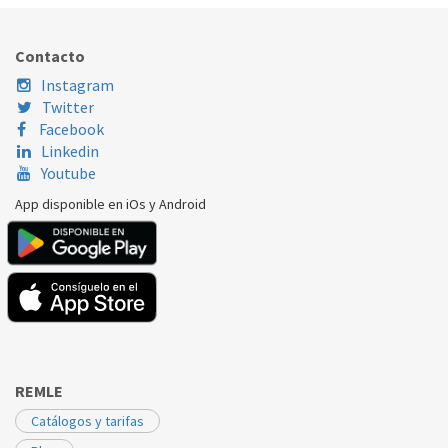
Nombre Marca
Modelo
Código Fabricante
LG
ASNW1264G
EBG61108910
Contacto
Instagram
Twitter
Facebook
Linkedin
Youtube
App disponible en iOs y Android
REMLE
Catálogos y tarifas