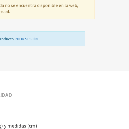
ada no se encuentra disponible en la web,
rcial.
producto
INICIA SESIÓN
LIDAD
PANTALLA
CORTATIRO
CL
g) y medidas (cm)
JUNKERS