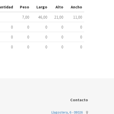
CG25
antidad
Peso
Largo
Alto
Ancho
ME
398.45.0900
7,00
46,00
21,00
11,00
0
0
0
0
0
Nombre Mar
0
0
0
0
0
JUNKERS/BO
0
0
0
0
0
JUNKERS/BO
Contacto
Llagostera, 6 - 08026