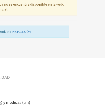
ada no se encuentra disponible en la web,
rcial.
producto
INICIA SESIÓN
LIDAD
AISLANTE
CL
SAD
g) y medidas (cm)
0020018425