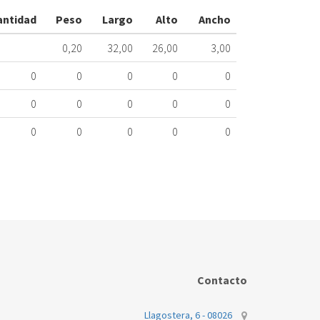
ME
antidad
Peso
Largo
Alto
Ancho
037.66.0013
0,20
32,00
26,00
3,00
Nombre
Marca
Mo
0
0
0
0
0
SAUNIER
TH
0
0
0
0
0
DUVAL
0
0
0
0
0
Contacto
Llagostera, 6 - 08026