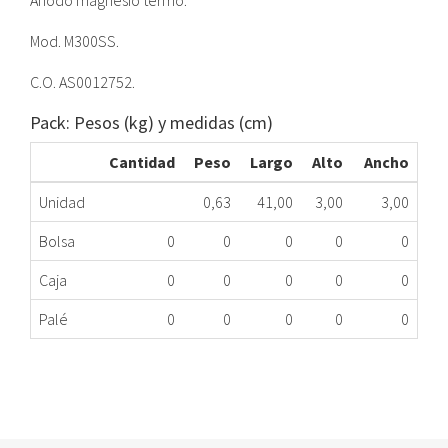
Anodo magnesio termo.
Mod. M300SS.
C.O. AS0012752.
Pack: Pesos (kg) y medidas (cm)
Cantidad
Peso
Largo
Alto
Ancho
Unidad
0,63
41,00
3,00
3,00
Bolsa
0
0
0
0
0
Caja
0
0
0
0
0
Palé
0
0
0
0
0
ANODO MAGNE TE FAG AS0012752 M300SS ME
348.34.0005
Nombre Marca
Modelo
Código Fabricante