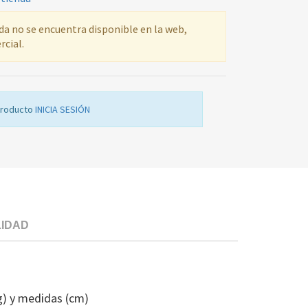
ada no se encuentra disponible en la web,
rcial.
producto
INICIA SESIÓN
LIDAD
ANODO
MAGNESIO
ACUMULADO
g) y medidas (cm)
SAD