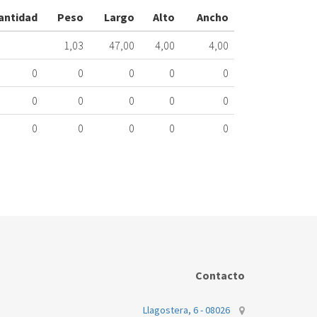
TN400-
antidad
Peso
Largo
Alto
Ancho
44ME
348.66.0007
1,03
47,00
4,00
4,00
Nombre
0
0
0
0
0
Marca
Mo
0
0
0
0
0
SAUNIER
SE
DUVAL
0
0
0
0
0
SAUNIER
TN
DUVAL
44
SAUNIER
TN
DUVAL
Contacto
Llagostera, 6 - 08026