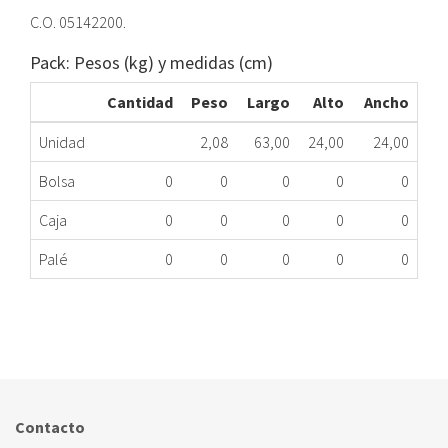
C.O. 05142200.
Pack: Pesos (kg) y medidas (cm)
Cantidad
Peso
Largo
Alto
Ancho
Unidad
2,08
63,00
24,00
24,00
Bolsa
0
0
0
0
0
Caja
0
0
0
0
0
Palé
0
0
0
0
0
BRIDA ANODO TE SAD 05142200 SDK150 ME
348.66.0010
Nombre Marca
Modelo
Código Fabricante
SAUNIER DUVAL
SD K 150
5142200
Contacto