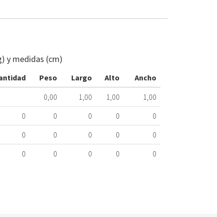
CABLE
CL
SAD
g) y medidas (cm)
ADAP
BOMBA
antidad
Peso
Largo
Alto
Ancho
ErP
0010032777
0,00
1,00
1,00
1,00
056.66.0030
0
0
0
0
0
Nombre
Marca
Mo
0
0
0
0
0
0
0
0
0
0