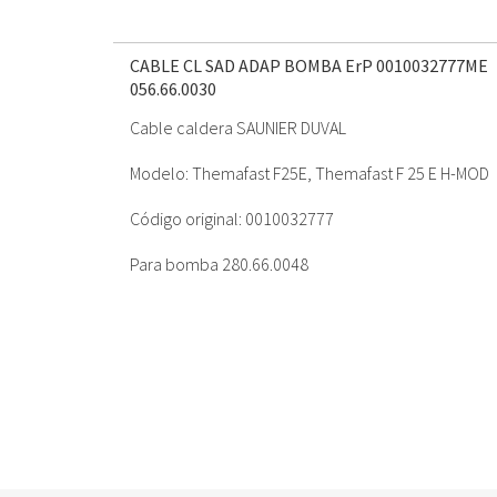
CABLE CL SAD ADAP BOMBA ErP 0010032777ME
056.66.0030
Cable caldera SAUNIER DUVAL
Modelo: Themafast F25E, Themafast F 25 E H-MOD
Código original: 0010032777
Para bomba 280.66.0048