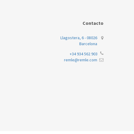
Contacto
Llagostera, 6 - 08026
Barcelona
+34 934 562 903
remle@remle.com