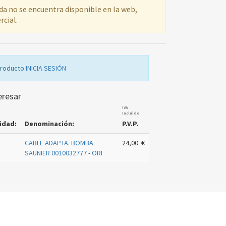
ada no se encuentra disponible en la web,
rcial.
producto
INICIA SESIÓN
eresar
IVA
Incluido
idad:
Denominación:
P.V.P.
CABLE ADAPTA. BOMBA
24,00 €
SAUNIER 0010032777
-
ORI