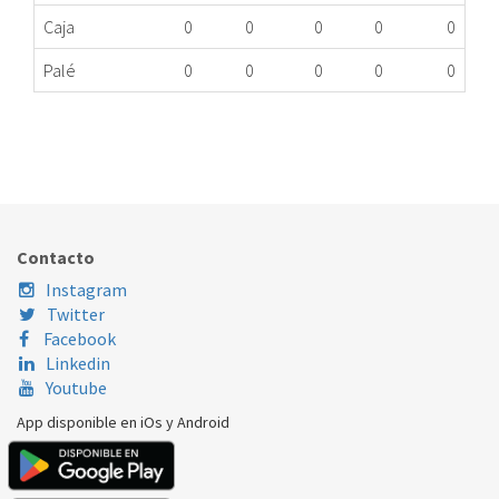
Caja
0
0
0
0
0
Palé
0
0
0
0
0
CUERPO AGUA.GAS CALENTADOR 398C0701 ME
365.90.0007
Nombre Marca
Modelo
Código Fabricante
COINTRA
SUPREMEPLUS11EN
V398C0190
Contacto
STANDARD
DEKSIA DK10P
398C0300
Instagram
Twitter
Facebook
Linkedin
Youtube
App disponible en iOs y Android