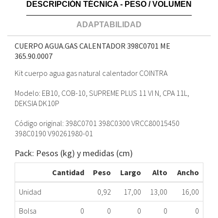
DESCRIPCIÓN TÉCNICA - PESO / VOLUMEN
ADAPTABILIDAD
CUERPO AGUA.GAS CALENTADOR 398C0701 ME
365.90.0007
Kit cuerpo agua gas natural calentador COINTRA
Modelo: EB10, COB-10, SUPREME PLUS 11 VI N, CPA 11L,
DEKSIA DK10P
Código original: 398C0701 398C0300 VRCC80015450
398C0190 V90261980-01
Pack: Pesos (kg) y medidas (cm)
Cantidad
Peso
Largo
Alto
Ancho
Unidad
0,92
17,00
13,00
16,00
Bolsa
0
0
0
0
0