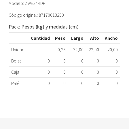
Modelo: ZWE24KDP
Código original: 87170013250
Pack: Pesos (kg) y medidas (cm)
Cantidad
Peso
Largo
Alto
Ancho
Unidad
0,26
34,00
22,00
20,00
Bolsa
0
0
0
0
0
Caja
0
0
0
0
0
Palé
0
0
0
0
0
CUERPO GAS CALDERA JUNKERS 87170013250
364.45.0902
Nombre Marca
Modelo
Código Fabricante
JUNKERS/BOSCH
ZWE24KDP23S2800
87170013250