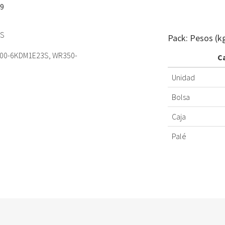
9
RS
Pack: Pesos (k
300-6KDM1E23S, WR350-
C
Unidad
Bolsa
Caja
Palé