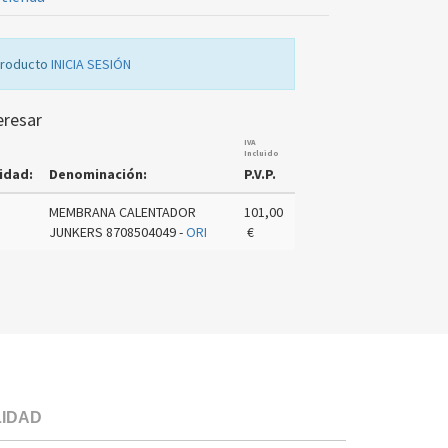
producto
INICIA SESIÓN
eresar
IVA
Incluido
idad:
Denominación:
P.V.P.
MEMBRANA CALENTADOR
101,00
JUNKERS 8708504049 -
ORI
€
LIDAD