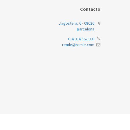
JUNKERS/BO
Contacto
JUNKERS/BO
Llagostera, 6 - 08026
Barcelona
+34 934 562 903
JUNKERS/BO
remle@remle.com
JUNKERS/BO
JUNKERS/BO
JUNKERS/BO
JUNKERS/BO
JUNKERS/BO