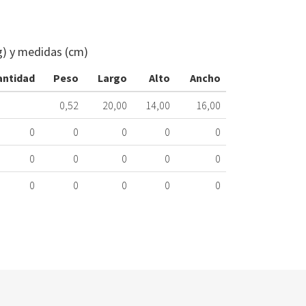
CUERPO
GAS
CALENTADO
g) y medidas (cm)
JUNKERS
8708504049
antidad
Peso
Largo
Alto
Ancho
364.45.0063
0,52
20,00
14,00
16,00
Nombre Mar
0
0
0
0
0
JUNKERS/BO
0
0
0
0
0
0
0
0
0
0
JUNKERS/BO
JUNKERS/BO
JUNKERS/BO