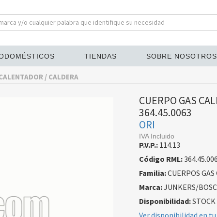
ODOMÉSTICOS
TIENDAS
SOBRE NOSOTROS
CALENTADOR / CALDERA
CUERPO GAS CAL
364.45.0063
ORI
IVA Incluido
P.V.P.:
114.13
Código RML:
364.45.00
Familia:
CUERPOS GAS 
Marca:
JUNKERS/BOS
Disponibilidad:
STOCK
Ver disponibilidad en tu