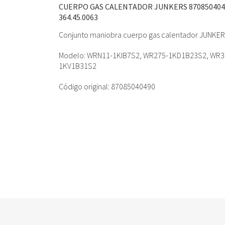
CUERPO GAS CALENTADOR JUNKERS 870850404
364.45.0063
Conjunto maniobra cuerpo gas calentador JUNKE
Modelo: WRN11-1KIB7S2, WR275-1KD1B23S2, WR
1KV1B31S2
Código original: 87085040490