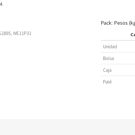
M.
Pack: Pesos (k
 S2895, WE11P31
C
Unidad
Bolsa
Caja
Palé