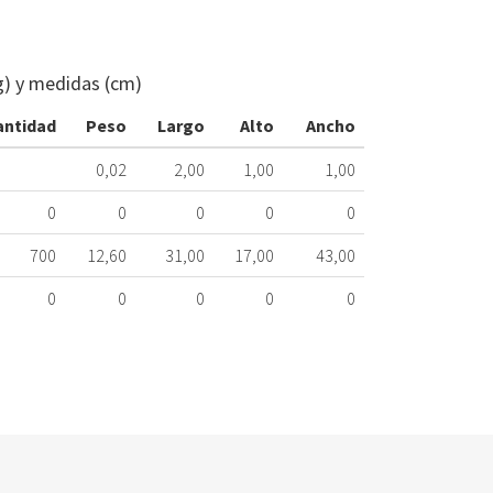
ELECTROIM
CALENTADO
JUNKERS
g) y medidas (cm)
Ø22,5
MM.
antidad
Peso
Largo
Alto
Ancho
306.00.2200
0,02
2,00
1,00
1,00
Nombre Mar
0
0
0
0
0
JUNKERS/BO
700
12,60
31,00
17,00
43,00
JUNKERS/BO
0
0
0
0
0
JUNKERS/BO
JUNKERS/BO
JUNKERS/BO
JUNKERS/BO