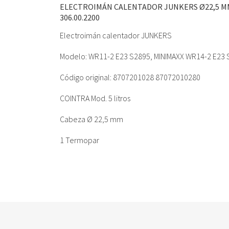
ELECTROIMÁN CALENTADOR JUNKERS Ø22,5 M
306.00.2200
Electroimán calentador JUNKERS
Modelo: WR11-2 E23 S2895, MINIMAXX WR14-2 E23
Código original: 8707201028 87072010280
COINTRA Mod. 5 litros
Cabeza Ø 22,5 mm
1 Termopar