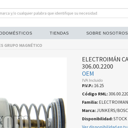
ODOMÉSTICOS
TIENDAS
SOBRE NOSOTROS
ES GRUPO MAGNÉTICO
ELECTROIMÁN CA
306.00.2200
OEM
IVA Incluido
P.V.P.:
16.25
Código RML:
306.00.22
Familia:
ELECTROIMAN
Marca:
JUNKERS/BOS
Disponibilidad:
STOCK
Ver disponibilidad en tu