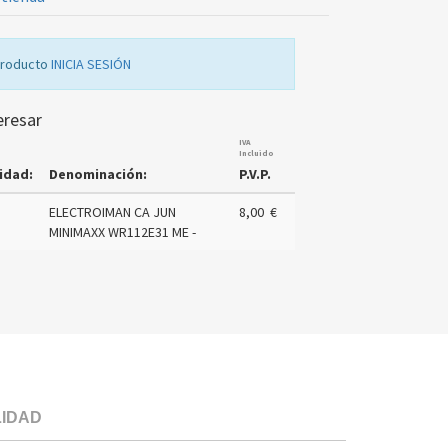
producto
INICIA SESIÓN
eresar
IVA
Incluido
idad:
Denominación:
P.V.P.
ELECTROIMAN CA JUN
8,00 €
MINIMAXX WR112E31 ME -
LIDAD