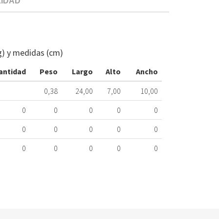
LIDAD
INTERCAMB
CALDERA
FAGOR
g) y medidas (cm)
AS0003395
359.34.0018
antidad
Peso
Largo
Alto
Ancho
Nombre
0,38
24,00
7,00
10,00
Marca
Mo
0
0
0
0
0
FAGOR
1F
0
0
0
0
0
FAGOR
1F
0
0
0
0
0
FAGOR
FE
FAGOR
FE
FAGOR
FE
FAGOR
FE