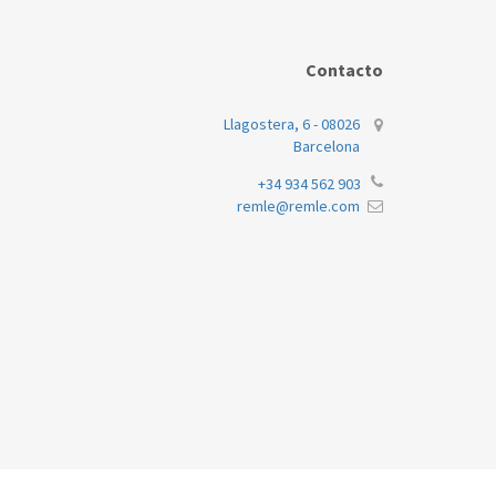
FAGOR
FE
FAGOR
FE
Contacto
FAGOR
FE
Llagostera, 6 - 08026
Barcelona
FAGOR
FE
+34 934 562 903
remle@remle.com