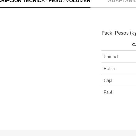
RIPCIÓN TÉCNICA - PESO / VOLUMEN
ADAPTABI
Pack: Pesos (k
C
Unidad
Bolsa
Caja
Palé