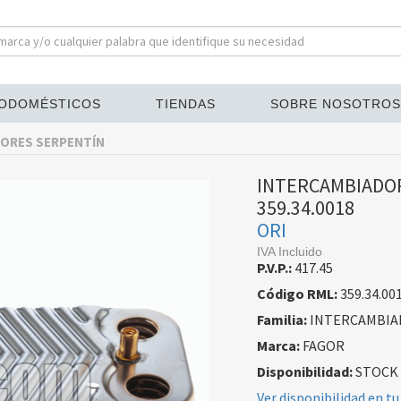
ODOMÉSTICOS
TIENDAS
SOBRE NOSOTROS
ORES SERPENTÍN
INTERCAMBIADOR
359.34.0018
ORI
IVA Incluido
P.V.P.:
417.45
Código RML:
359.34.00
Familia:
INTERCAMBIA
Marca:
FAGOR
Disponibilidad:
STOCK
Ver disponibilidad en tu