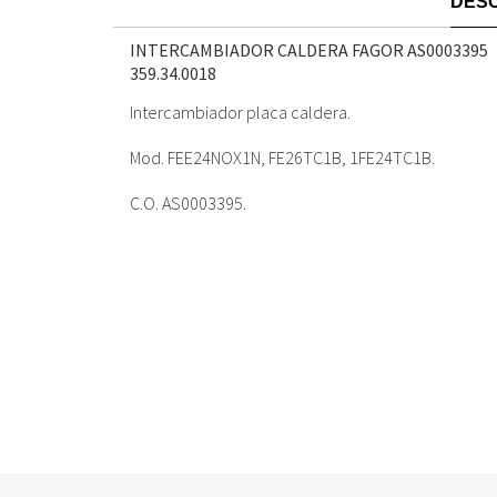
DESC
INTERCAMBIADOR CALDERA FAGOR AS0003395
359.34.0018
Intercambiador placa caldera.
Mod. FEE24NOX1N, FE26TC1B, 1FE24TC1B.
C.O. AS0003395.