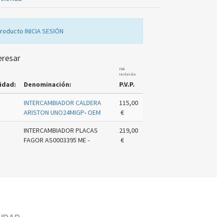
producto
INICIA SESIÓN
eresar
IVA
Incluido
idad:
Denominación:
P.V.P.
INTERCAMBIADOR CALDERA
115,00
ARISTON UNO24MIGP
-
OEM
€
INTERCAMBIADOR PLACAS
219,00
FAGOR AS0003395 ME -
€