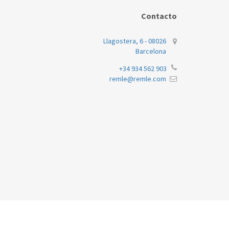
Contacto
Llagostera, 6 - 08026
Barcelona
+34 934 562 903
remle@remle.com