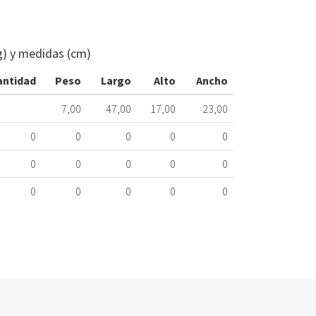
INTERCAMB
CALDERA
SAUNIER
g) y medidas (cm)
51669
359.66.0016
antidad
Peso
Largo
Alto
Ancho
Nombre
7,00
47,00
17,00
23,00
Marca
Mo
0
0
0
0
0
SAUNIER
SD
DUVAL
0
0
0
0
0
0
0
0
0
0