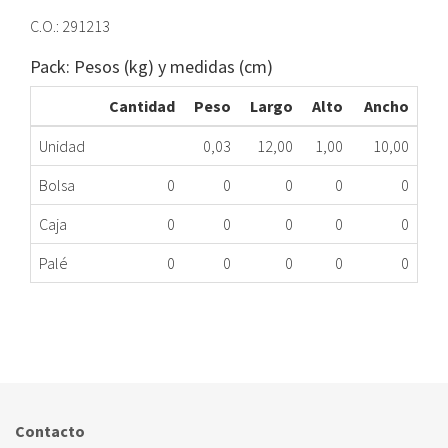
C.O.: 291213
Pack: Pesos (kg) y medidas (cm)
Cantidad
Peso
Largo
Alto
Ancho
Unidad
0,03
12,00
1,00
10,00
Bolsa
0
0
0
0
0
Caja
0
0
0
0
0
Palé
0
0
0
0
0
INYECTOR GLP CL VAI MAG11-14 0/0XIH HSME
308.60.0014
Nombre Marca
Modelo
Código Fabricante
VAILLANT
MAG 11-0/0 F
291213
Contacto