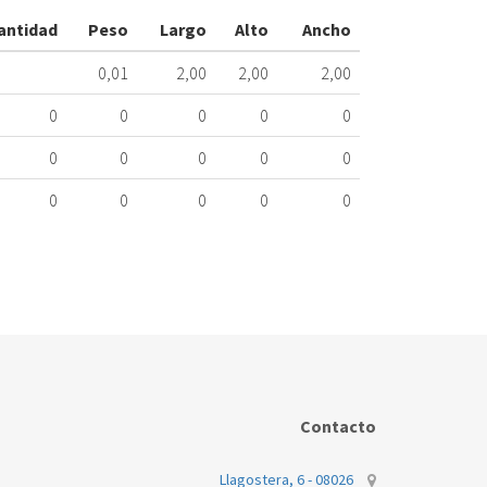
ME
antidad
Peso
Largo
Alto
Ancho
370.60.0003
0,01
2,00
2,00
2,00
Nombre
Marca
Mo
0
0
0
0
0
0
0
0
0
0
0
0
0
0
0
Contacto
Llagostera, 6 - 08026