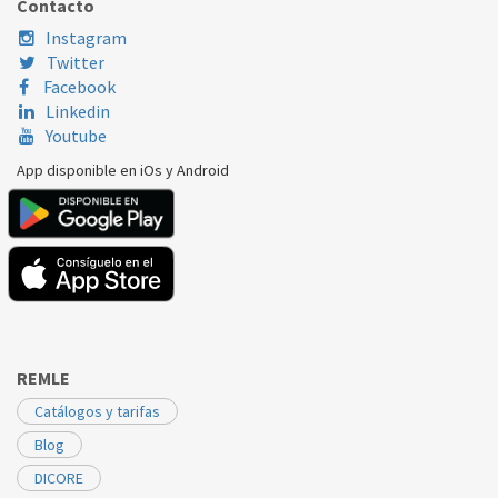
Contacto
FAGOR
FL50
CA0347400
Instagram
FAGOR
G101C
CA0347400
Twitter
Facebook
FAGOR
G101CP
CA0347400
Linkedin
Youtube
FAGOR
S131
CA0347400
App disponible en iOs y Android
FAGOR
S131(GAMA 92)
CA0347400
REMLE
Catálogos y tarifas
Blog
DICORE