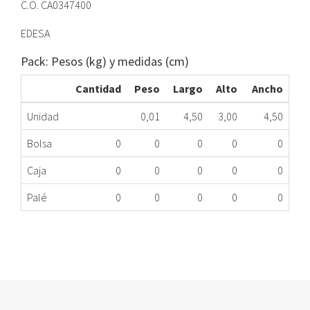
C.O. CA0347400
EDESA
Pack: Pesos (kg) y medidas (cm)
Cantidad
Peso
Largo
Alto
Ancho
Unidad
0,01
4,50
3,00
4,50
Bolsa
0
0
0
0
0
Caja
0
0
0
0
0
Palé
0
0
0
0
0
MANDO SELECCIÓN CALENTADOR FAGOR
370.34.0001
Nombre Marca
Modelo
Código Fabricante
FAGOR
F100
CA0347400