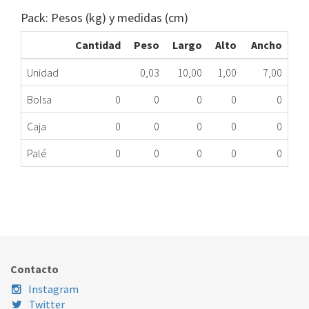
Pack: Pesos (kg) y medidas (cm)
Cantidad
Peso
Largo
Alto
Ancho
Unidad
0,03
10,00
1,00
7,00
Bolsa
0
0
0
0
0
Caja
0
0
0
0
0
Palé
0
0
0
0
0
MANDO CA EDE CA0495900 SUPLEMENTO ME
333.32.0021
Nombre Marca
Modelo
Código Fabricante
EDESA
CI130X3B
CA0495900
Contacto
Instagram
Twitter