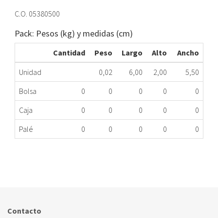
C.O. 05380500
Pack: Pesos (kg) y medidas (cm)
Cantidad
Peso
Largo
Alto
Ancho
Unidad
0,02
6,00
2,00
5,50
Bolsa
0
0
0
0
0
Caja
0
0
0
0
0
Palé
0
0
0
0
0
MEMBRANA CALENTADOR SAUNIER 05380500
367.66.0003
Nombre Marca
Modelo
Código Fabricante
SAUNIER DUVAL
OPALIS10PV
5380500
Contacto