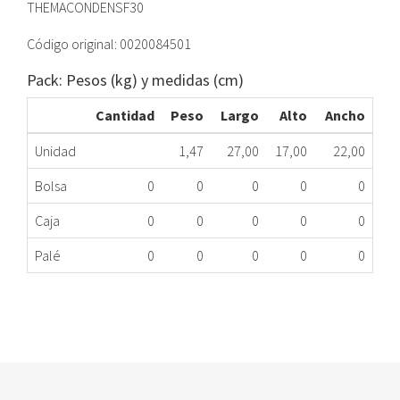
THEMACONDENSF30
Código original: 0020084501
Pack: Pesos (kg) y medidas (cm)
Cantidad
Peso
Largo
Alto
Ancho
Unidad
1,47
27,00
17,00
22,00
Bolsa
0
0
0
0
0
Caja
0
0
0
0
0
Palé
0
0
0
0
0
VENTILADOR CALDERA SAUNIER 0020084501
284.66.0011
Nombre Marca
Modelo
Código Fabricante
SAUNIER DUVAL
Condens 25-A
20084501